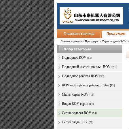
Главная страница
Продукция
Главная страница
>
Продукция
>
Серия подвеса ROV
Обзор категории
Подводное ROV
[61]
Подводный инспекционный ROV
[28]
Подводное работая ROV
[36]
ROV осмотра или работы трубы
[12]
Малая серия ROV
[15]
Видео ROV серии
[14]
Серия подвеса ROV
[14]
Серия следа ROV
[21]