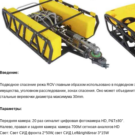
Введение:
Подводное спасение режа ROV главным образом использовано в подводном з
имущества, уголовном расследовании, зонах спасения. Оно может объединит
стальные веревочки диаметра максимума 30mm.
Параметры:
Передняя камера: 20 раз сигналит цифровая фотокамера HD, P&T±80°.
Налево, правая и задняя камера: камера 700tvl сетноая-аналогов HD
Свет: Свет СИД фронта 2*50W, свет СИД Left&right&rear 3*15W