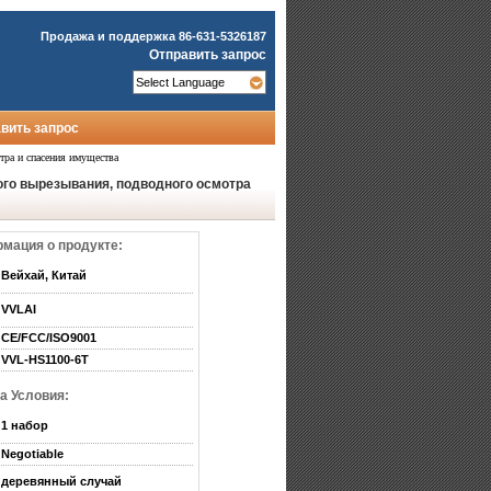
Продажа и поддержка
86-631-5326187
Отправить запрос
вить запрос
тра и спасения имущества
го вырезывания, подводного осмотра
мация о продукте:
Вейхай, Китай
VVLAI
CE/FCC/ISO9001
VVL-HS1100-6T
а Условия:
1 набор
Negotiable
деревянный случай