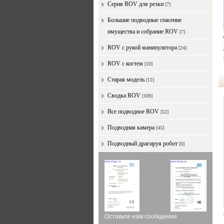
Серия ROV для резки
[7]
Большие подводные спасение
имущества и собрание ROV
[7]
ROV с рукой манипулятора
[24]
ROV с когтем
[10]
Старая модель
[12]
Сводка ROV
[109]
Все подводное ROV
[52]
Подводная камера
[45]
Подводный драгируя робот
[0]
Оставьте нам сообщение