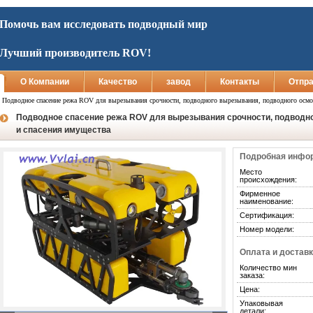
Помочь вам исследовать подводный мир
Лучший производитель ROV!
О Компании
Качество
завод
Контакты
Отпра
>
Подводное спасение режа ROV для вырезывания срочности, подводного вырезывания, подводного осмо
Подводное спасение режа ROV для вырезывания срочности, подводно
и спасения имущества
Подробная инфор
Место
происхождения:
Фирменное
наименование:
Сертификация:
Номер модели:
Оплата и доставк
Количество мин
заказа:
Цена:
Упаковывая
детали: