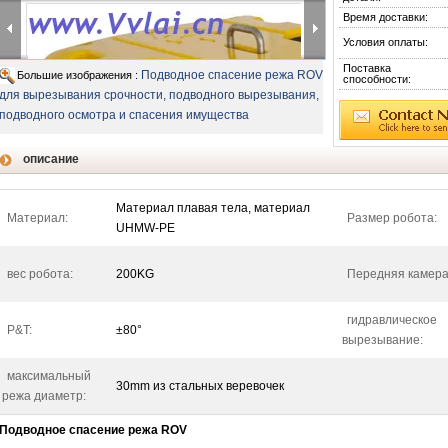
Время доставки:
Условия оплаты:
Поставка
Подводное спасение режа ROV
Большие изображения :
способности:
для вырезывания срочности, подводного вырезывания,
подводного осмотра и спасения имущества
описание
Материал плавая тела, материал
Материал:
Размер робота:
UHMW-PE
вес робота:
200KG
Передняя камера
гидравлическое
P&T:
±80°
вырезывание:
максимальный
30mm из стальных веревочек
режа диаметр:
Подводное спасение режа ROV