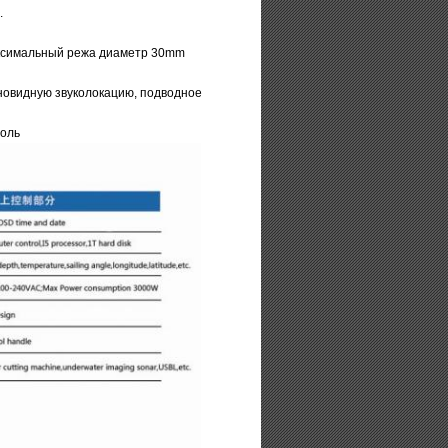
.
максимальный режа диаметр 30mm
новидную звуколокацию, подводное
соль