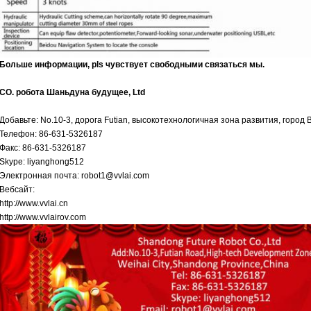
Больше информации, pls чувствует свободными связаться мы.
CO. робота Шаньдуна будущее, Ltd
Добавьте: No.10-3, дорога Futian, высокотехнологичная зона развития, город
Телефон: 86-631-5326187
Факс: 86-631-5326187
Skype: liyanghong512
Электронная почта: robot1@vvlai.com
Вебсайт:
http://www.vvlai.cn
http://www.vvlairov.com