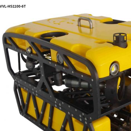
VVL-HS1100-6T