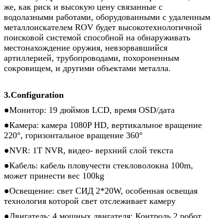
же, как риск и высокую цену связанные с
водолазными работами, оборудованными с удаленным
металлоискателем ROV будет высокотехнологичной
поисковой системой способной на обнаруживать
местонахождение оружия, невзорвавшийся
артиллерией, трубопроводами, похороненным
сокровищем, и другими объектами металла.
3.Configuration
●
Монитор: 19 дюймов LCD, время OSD/дата
●Камера: камера 1080P HD, вертикальное вращение
220°, горизонтальное вращение 360°
●NVR: 1T NVR, видео- верхний слой текста
●Кабель: кабель пловучести стекловолокна 100m,
может принести вес 100kg
●Освещение: свет СИД 2*20W, особенная освещая
технология которой свет отслеживает камеру
●Двигатель: 4 мощных двигателя; Контроль 2 робот