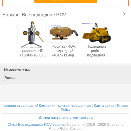
Все подводное ROV
Больше
одный
360° камера
Косатка- ROV,
Подводный
Подводно
от,
вращения HD
подводный
робот,
ROV.900K
одная
(KS360-1080),
кабель камеры
подводная
двигат
, свет,
нержавеющая
50M-100M
камера, свет,
глуб
одное
сталь, камера HD
осмотра ROV
подводное
погруж
уя ROV
подводная,
VVL-XF-A 1080P
драгируя ROV
300
Измените язык
аскопк
кабель 50-100M,
для раскопк
подгон
к-моря
Глубок-моря
робот
Russian
осмотра 
подво
прое
Главная страница
|
О Компании
|
контактные данные
|
Карта сайта
|
Privacy
Policy
Взгляд настольного компьютера
China Все подводное ROV supplier.
Copyright © 2016 - 2026 Shandong
Future Robot Co.,Ltd.