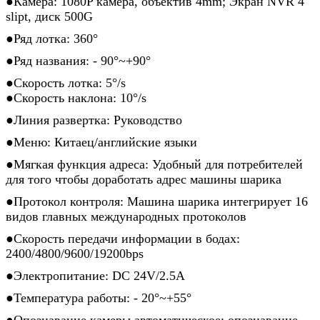
●
Камера: 1080P камера, объектив 4mm; Экран NVR 4
slipt, диск 500G
●Ряд лотка: 360°
●Ряд названия: - 90°~+90°
●Скорость лотка: 5°/s
●Скорость наклона: 10°/s
●Линия развертка: Руководство
●Меню: Китаец/английские языки
●Мягкая функция адреса: Удобный для потребителей
для того чтобы доработать адрес машины шарика
●Протокол контроля: Машина шарика интегрирует 16
видов главных международных протоколов
●Скорость передачи информации в бодах:
2400/4800/9600/19200bps
●Электропитание: DC 24V/2.5A
●Температура работы: - 20°~+55°
●Опознавание камеры автоматическое: опознавание