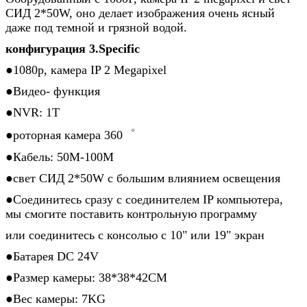
СИД 2*50W, оно делает изображения очень ясный
даже под темной и грязной водой.
конфигурация 3.Specific
●
1080p, камера IP 2 Megapixel
●Видео- функция
●NVR: 1T
●роторная камера 360゜
●Кабель: 50M-100M
●свет СИД 2*50W с большим влиянием освещения
●Соединитесь сразу с соединителем IP компьютера,
мы смогите поставить контрольную программу
или соединитесь с консолью с 10" или 19" экран
●Батарея DC 24V
●Размер камеры: 38*38*42CM
●Вес камеры: 7KG