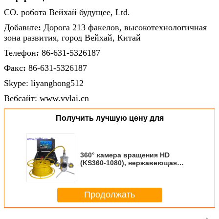
CO. робота Вейхай будущее, Ltd.
Добавьте
:
Дорога 213 факелов, высокотехнологичная
зона развития, город Вейхай, Китай
Телефон
:
86-631-5326187
Факс
:
86-631-5326187
Skype: liyanghong512
Вебсайт: www.vvlai.cn
Получить лучшую цену для
360° камера вращения HD
(KS360-1080), нержавеющая
сталь, высокое определение,
кабель 50-100M
Продолжать